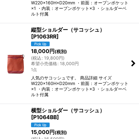
W220×160H×D20mm ・前面：オープンポケット
×1 ・内装：オープンポケット×3 ・ショルダーベ
ルト付属
縦型ショルダー（サコッシュ）
[
P1063RR
]
18,000
円
(税別)
(
税込
:
19,800
円
)
希望小売価格
:
18,000
円
1点
人気のサコッシュです。 商品詳細 サイズ
W220×160H×D20mm ・前面：オープンポケット
×1 ・内装：オープンポケット×3 ・ショルダーベ
ルト付属
横型ショルダー（サコッシュ）
[
P1064BB
]
15,000
円
(税別)
(
税込
:
16,500
円
)