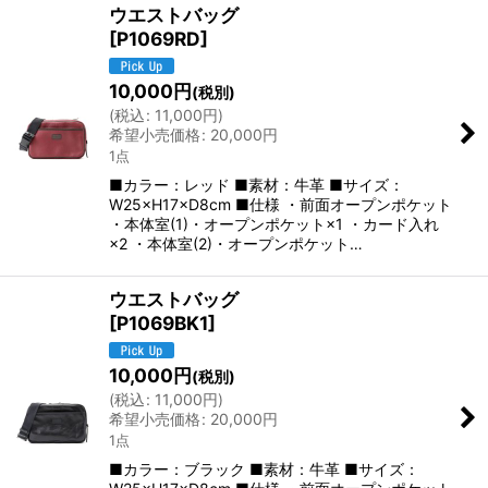
ウエストバッグ
[
P1069RD
]
10,000
円
(税別)
(
税込
:
11,000
円
)
希望小売価格
:
20,000
円
1点
■カラー：レッド ■素材：牛革 ■サイズ：
W25×H17×D8cm ■仕様 ・前面オープンポケット
・本体室(1)・オープンポケット×1 ・カード入れ
×2 ・本体室(2)・オープンポケット…
ウエストバッグ
[
P1069BK1
]
10,000
円
(税別)
(
税込
:
11,000
円
)
希望小売価格
:
20,000
円
1点
■カラー：ブラック ■素材：牛革 ■サイズ：