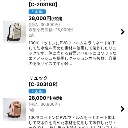
[
C-2031BG
]
28,000
円
(税別)
(
税込
:
30,800
円
)
希望小売価格
:
28,000
円
2点
100％コットンにPVCフィルムをラミネート加工
して防水性を高めた素材を使用して製作したリュ
ックです。体に当たる背面とベルトにはソフトな
エアメッシュを採用しクッション性も抜群。容量
のあるサイズですが軽…
リュック
[
C-2031OR
]
28,000
円
(税別)
(
税込
:
30,800
円
)
3点
100％コットンにPVCフィルムをラミネート加工
して防水性を高めた素材を使用して製作したリュ
ックです。 体に当たる背面とベルトにはソフトな