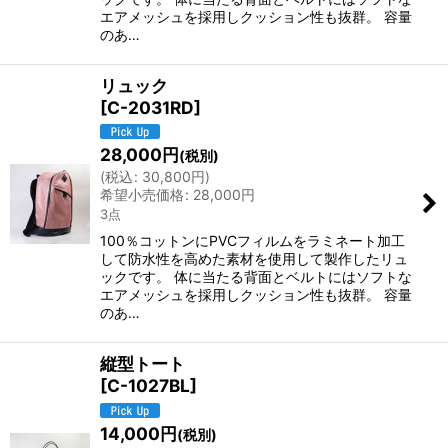
エアメッシュを採用しクッション性も抜群。 容量
のあ…
リュック
[
C-2031RD
]
28,000
円
(税別)
(
税込
:
30,800
円
)
希望小売価格
:
28,000
円
3点
100％コットンにPVCフィルムをラミネート加工
して防水性を高めた素材を使用して製作したリュ
ックです。 体に当たる背面とベルトにはソフトな
エアメッシュを採用しクッション性も抜群。 容量
のあ…
縦型トート
[
C-1027BL
]
14,000
円
(税別)