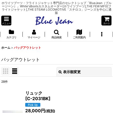
ホワイツブーツ・フライトジャケット専門店のセレクトショプ「BlueJean（ブル
ージーン）」White'sBootsカスタムオーダー[ホワイツブーツ],THE FEW MFG[フ
ライトジャケット],THE STEAM LOCOMOTIVE「スチロコ」ジーンズを中心に通
販
メニュー
カート
カテゴリ
マイページ
商品検索
ご利用案内
ホーム
>
バッグアウトレット
バッグアウトレット
表示順変更
閉じる
28
件
表示数
:
リュック
[
C-2031BK
]
並び順
:
28,000
円
(税別)