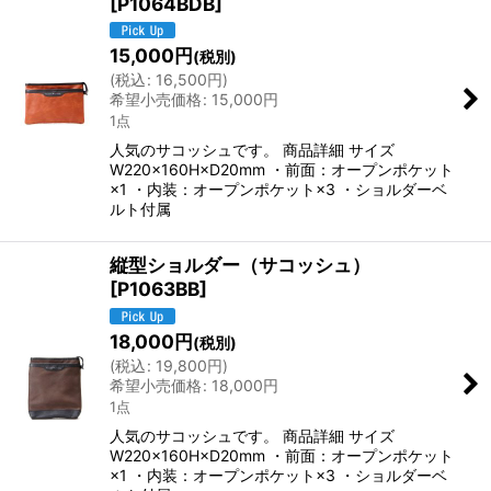
[
P1064BDB
]
15,000
円
(税別)
(
税込
:
16,500
円
)
希望小売価格
:
15,000
円
1点
人気のサコッシュです。 商品詳細 サイズ
W220×160H×D20mm ・前面：オープンポケット
×1 ・内装：オープンポケット×3 ・ショルダーベ
ルト付属
縦型ショルダー（サコッシュ）
[
P1063BB
]
18,000
円
(税別)
(
税込
:
19,800
円
)
希望小売価格
:
18,000
円
1点
人気のサコッシュです。 商品詳細 サイズ
W220×160H×D20mm ・前面：オープンポケット
×1 ・内装：オープンポケット×3 ・ショルダーベ