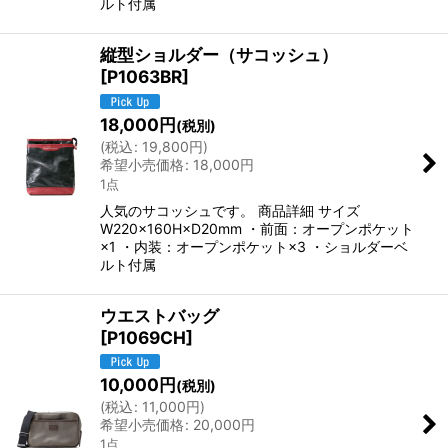
ルト付属
縦型ショルダー（サコッシュ）
[
P1063BR
]
18,000
円
(税別)
(
税込
:
19,800
円
)
希望小売価格
:
18,000
円
1点
人気のサコッシュです。 商品詳細 サイズ
W220×160H×D20mm ・前面：オープンポケット
×1 ・内装：オープンポケット×3 ・ショルダーベ
ルト付属
ウエストバッグ
[
P1069CH
]
10,000
円
(税別)
(
税込
:
11,000
円
)
希望小売価格
:
20,000
円
1点