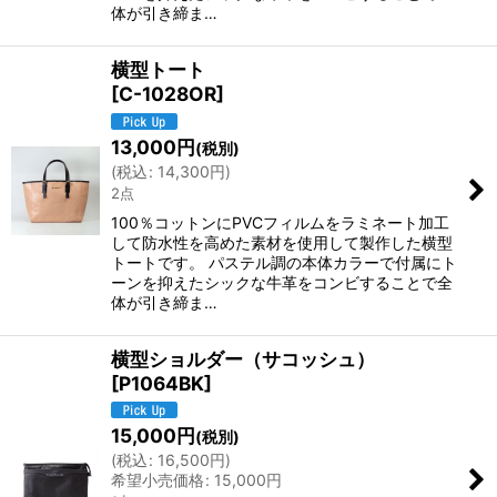
体が引き締ま…
横型トート
[
C-1028OR
]
13,000
円
(税別)
(
税込
:
14,300
円
)
2点
100％コットンにPVCフィルムをラミネート加工
して防水性を高めた素材を使用して製作した横型
トートです。 パステル調の本体カラーで付属にト
ーンを抑えたシックな牛革をコンビすることで全
体が引き締ま…
横型ショルダー（サコッシュ）
[
P1064BK
]
15,000
円
(税別)
(
税込
:
16,500
円
)
希望小売価格
:
15,000
円