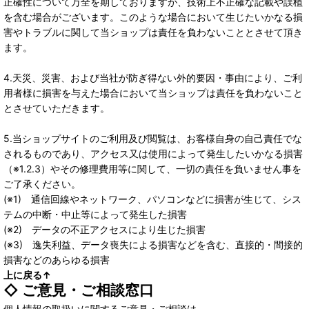
正確性について万全を期しておりますが、技術上不正確な記載や誤植
を含む場合がございます。このような場合において生じたいかなる損
害やトラブルに関して当ショップは責任を負わないこととさせて頂き
ます。
4.天災、災害、および当社が防ぎ得ない外的要因・事由により、ご利
用者様に損害を与えた場合において当ショップは責任を負わないこと
とさせていただきます。
5.当ショップサイトのご利用及び閲覧は、お客様自身の自己責任でな
されるものであり、アクセス又は使用によって発生したいかなる損害
（※1.2.3）やその修理費用等に関して、一切の責任を負いません事を
ご了承ください。
(※1) 通信回線やネットワーク、パソコンなどに損害が生じて、シス
テムの中断・中止等によって発生した損害
(※2) データの不正アクセスにより生じた損害
(※3) 逸失利益、データ喪失による損害などを含む、直接的・間接的
損害などのあらゆる損害
上に戻る↑
◇ ご意見・ご相談窓口
個人情報の取扱いに関するご意見・ご相談は