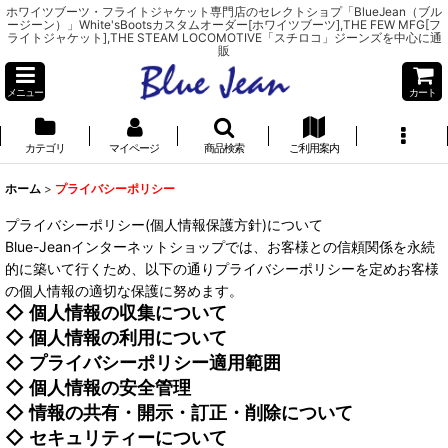
ホワイツブーツ・フライトジャケット専門店のセレクトショプ「BlueJean（ブル
ージーン）」White'sBootsカスタムオーダー[ホワイツブーツ],THE FEW MFG[フ
ライトジャケット],THE STEAM LOCOMOTIVE「スチロコ」ジーンズを中心に通
販
メニュー
カート
カテゴリ
マイページ
商品検索
ご利用案内
ホーム
>
プライバシーポリシー
プライバシーポリシー(個人情報保護方針)について
Blue-Jeanインターネットショップでは、お客様との信頼関係を永続
的に築いて行くため、以下の通りプライバシーポリシーを定めお客様
の個人情報の適切な保護に努めます。
◇
個人情報の収集について
◇
個人情報の利用について
◇
プライバシーポリシー適用範囲
◇
個人情報の安全管理
◇
情報の共有・開示・訂正・削除について
◇
セキュリティーについて