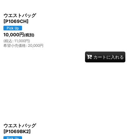
ウエストバッグ
[
P1069CH
]
10,000
円
(税別)
(
税込
:
11,000
円
)
希望小売価格
:
20,000
円
カートに入れる
ウエストバッグ
[
P1069BK2
]