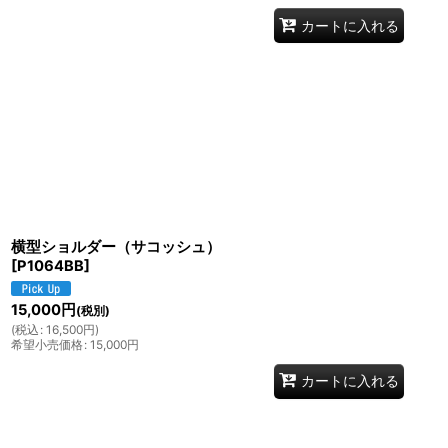
カートに入れる
横型ショルダー（サコッシュ）
[
P1064BB
]
15,000
円
(税別)
(
税込
:
16,500
円
)
希望小売価格
:
15,000
円
カートに入れる