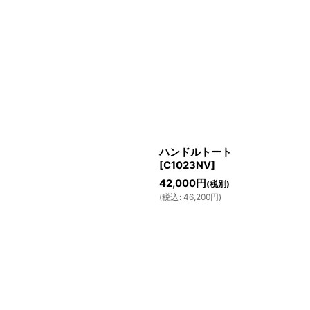
ハンドルトート
[
C1023NV
]
42,000
円
(税別)
(
税込
:
46,200
円
)