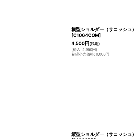
横型ショルダー（サコッシュ）
[
C1064COM
]
4,500
円
(税別)
(
税込
:
4,950
円
)
希望小売価格
:
9,000
円
縦型ショルダー（サコッシュ）