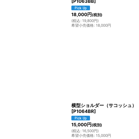
[
P1063BB
]
18,000
円
(税別)
(
税込
:
19,800
円
)
希望小売価格
:
18,000
円
横型ショルダー（サコッシュ）
[
P1064BR
]
15,000
円
(税別)
(
税込
:
16,500
円
)
希望小売価格
:
15,000
円