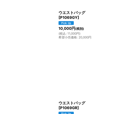
ウエストバッグ
[
P1069GY
]
10,000
円
(税別)
(
税込
:
11,000
円
)
希望小売価格
:
20,000
円
ウエストバッグ
[
P1069GR
]