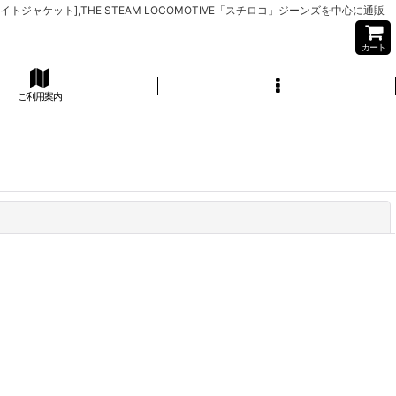
イトジャケット],THE STEAM LOCOMOTIVE「スチロコ」ジーンズを中心に通販
カート
ご利用案内
閉じる