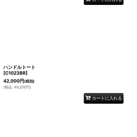
ハンドルトート
[
C1023BR
]
42,000
円
(税別)
(
税込
:
46,200
円
)
カートに入れる