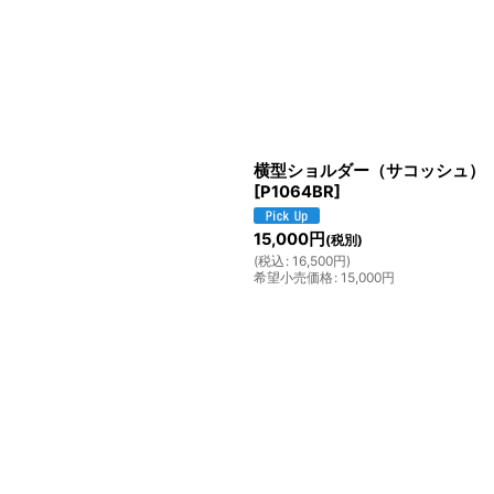
横型ショルダー（サコッシュ）
[
P1064BR
]
15,000
円
(税別)
(
税込
:
16,500
円
)
希望小売価格
:
15,000
円