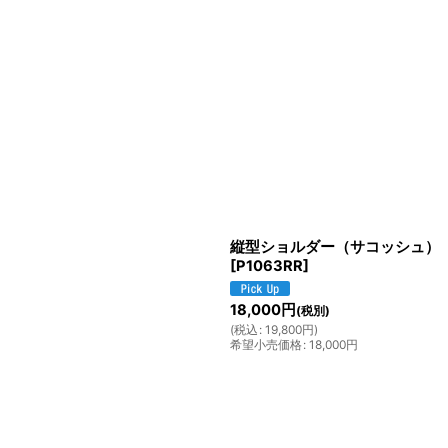
縦型ショルダー（サコッシュ）
[
P1063RR
]
18,000
円
(税別)
(
税込
:
19,800
円
)
希望小売価格
:
18,000
円