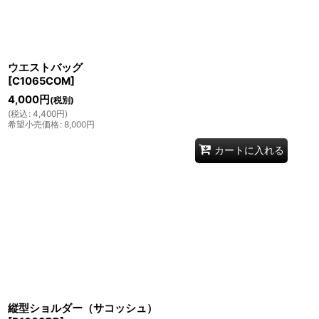
ウエストバッグ
[
C1065COM
]
4,000
円
(税別)
(
税込
:
4,400
円
)
希望小売価格
:
8,000
円
カートに入れる
縦型ショルダー（サコッシュ）