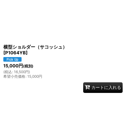
横型ショルダー（サコッシュ）
[
P1064YB
]
15,000
円
(税別)
(
税込
:
16,500
円
)
希望小売価格
:
15,000
円
カートに入れる