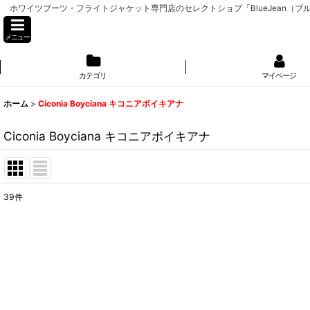
ホワイツブーツ・フライトジャケット専門店のセレクトショプ「BlueJean（ブルージーン
メニュー
カテゴリ
マイページ
ホーム
>
Ciconia Boyciana キコニアボイキアナ
Ciconia Boyciana キコニアボイキアナ
39
件
表示数
:
並び順
: