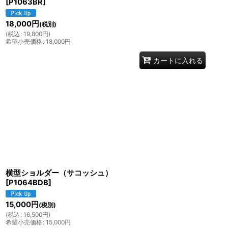
[
P1063BR
]
18,000
円
(税別)
(
税込
:
19,800
円
)
希望小売価格
:
18,000
円
カートに入れる
横型ショルダー（サコッシュ）
[
P1064BDB
]
15,000
円
(税別)
(
税込
:
16,500
円
)
希望小売価格
:
15,000
円