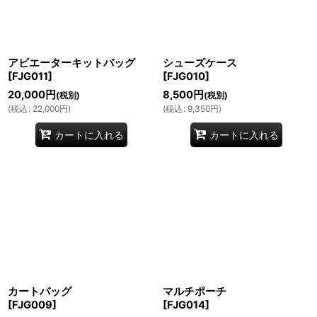
絞り込む
アビエーターキットバッグ
シューズケース
[
FJG011
]
[
FJG010
]
20,000
円
8,500
円
(税別)
(税別)
(
税込
:
22,000
円
)
(
税込
:
9,350
円
)
カートに入れる
カートに入れる
カートバッグ
マルチポーチ
[
FJG009
]
[
FJG014
]