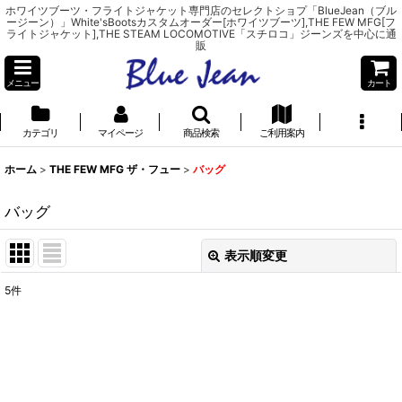
ホワイツブーツ・フライトジャケット専門店のセレクトショプ「BlueJean（ブル
ージーン）」White'sBootsカスタムオーダー[ホワイツブーツ],THE FEW MFG[フ
ライトジャケット],THE STEAM LOCOMOTIVE「スチロコ」ジーンズを中心に通
販
メニュー
カート
カテゴリ
マイページ
商品検索
ご利用案内
ホーム
>
THE FEW MFG ザ・フュー
>
バッグ
バッグ
表示順変更
閉じる
5
件
表示数
:
並び順
: