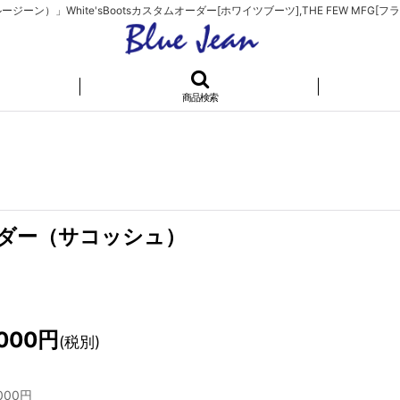
）」White'sBootsカスタムオーダー[ホワイツブーツ],THE FEW MFG[フラ
商品検索
ダー（サコッシュ）
,000
円
(税別)
000
円