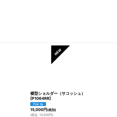
横型ショルダー（サコッシュ）
[
P1064RR
]
15,000
円
(税別)
(
税込
:
16,500
円
)