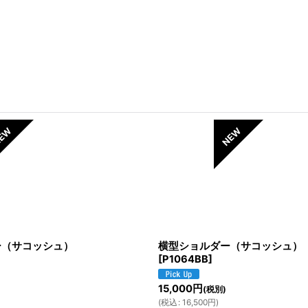
ー（サコッシュ）
横型ショルダー（サコッシュ）
[
P1064BB
]
15,000
円
(税別)
(
税込
:
16,500
円
)