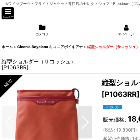
ホワイツブーツ・フライトジャケット専門店のセレクトショプ「BlueJean（ブルージーン
メニュー
カテゴリ
マイページ
ホーム
>
Ciconia Boyciana キコニアボイキアナ
>
縦型ショルダー（サコッシュ）
縦型ショルダー（サコッシュ）
[
P1063RR
]
縦型ショル
[
P1063RR
]
18
販売価格
:
(
税込
:
19,800
円
)
希望小売価格
:
18,