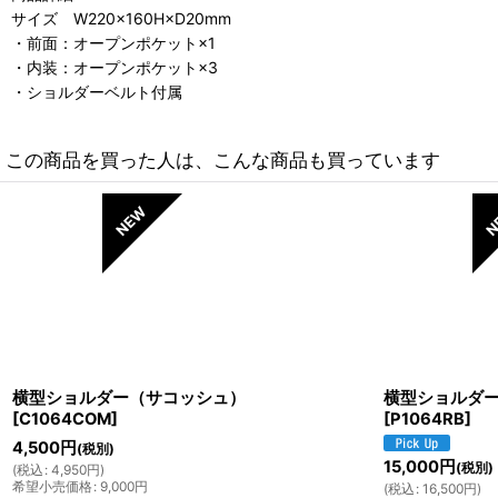
サイズ W220×160H×D20mm
・前面：オープンポケット×1
・内装：オープンポケット×3
・ショルダーベルト付属
この商品を買った人は、こんな商品も買っています
横型ショルダー（サコッシュ）
横型ショルダ
[
C1064COM
]
[
P1064RB
]
4,500
円
(税別)
15,000
円
(税別)
(
税込
:
4,950
円
)
希望小売価格
:
9,000
円
(
税込
:
16,500
円
)