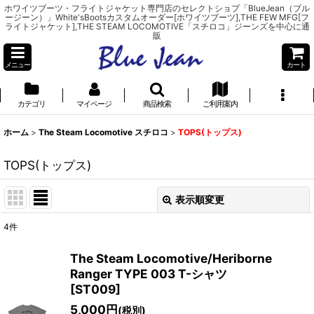
ホワイツブーツ・フライトジャケット専門店のセレクトショプ「BlueJean（ブル
ージーン）」White'sBootsカスタムオーダー[ホワイツブーツ],THE FEW MFG[フ
ライトジャケット],THE STEAM LOCOMOTIVE「スチロコ」ジーンズを中心に通
販
メニュー
カート
カテゴリ
マイページ
商品検索
ご利用案内
ホーム
>
The Steam Locomotive スチロコ
>
TOPS(トップス)
TOPS(トップス)
表示順変更
閉じる
4
件
表示数
:
The Steam Locomotive/Heriborne
Ranger TYPE 003 T-シャツ
並び順
:
[
ST009
]
5,000
円
(税別)