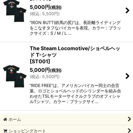
5,000
円
(税別)
(
税込
:
5,500
円
)
“IRON BUTT(鉄馬の尻)”は、長距離ライディング
をこなすタフなバイカーを表現。カラー：ブラッ
クサイズ：S / M / L …
The Steam Locomotive/ショベルヘッ
ド T-シャツ
[
ST001
]
5,000
円
(税別)
(
税込
:
5,500
円
)
“RIDE FREE”は、アメリカンバイカー同士の合言
葉。ロゴとショベルヘッドのシリンダーを組み合
わせたTSLモーターサイクルクラブのオフィシャ
ルTシャツ。カラー：ブラックサイ…
ホーム
ショッピングカート