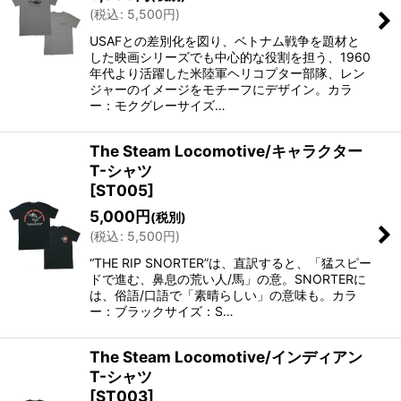
絞り込む
(
税込
:
5,500
円
)
USAFとの差別化を図り、ベトナム戦争を題材と
した映画シリーズでも中心的な役割を担う、1960
年代より活躍した米陸軍ヘリコプター部隊、レン
ジャーのイメージをモチーフにデザイン。カラ
ー：モクグレーサイズ…
The Steam Locomotive/キャラクター
T-シャツ
[
ST005
]
5,000
円
(税別)
(
税込
:
5,500
円
)
“THE RIP SNORTER”は、直訳すると、「猛スピー
ドで進む、鼻息の荒い人/馬」の意。SNORTERに
は、俗語/口語で「素晴らしい」の意味も。カラ
ー：ブラックサイズ：S…
The Steam Locomotive/インディアン
T-シャツ
[
ST003
]