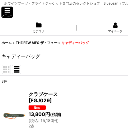
ホワイツブーツ・フライトジャケット専門店のセレクトショプ「BlueJean（ブルージーン
メニュー
カテゴリ
マイページ
ホーム
>
THE FEW MFG ザ・フュー
>
キャディーバッグ
キャディーバッグ
3
件
表示数
:
クラブケース
[
FGJ029
]
並び順
:
13,800
円
(税別)
(
税込
:
15,180
円
)
2点