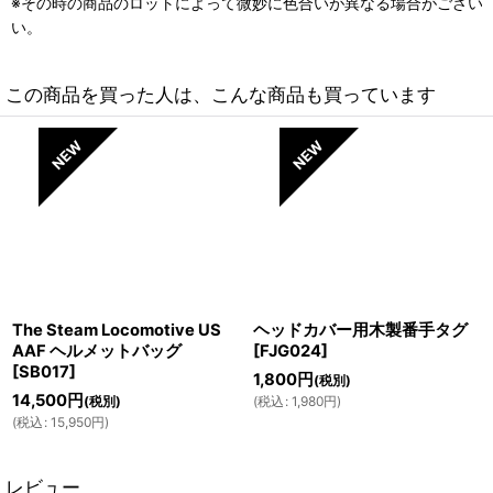
※その時の商品のロットによって微妙に色合いが異なる場合がござい
い。
この商品を買った人は、こんな商品も買っています
The Steam Locomotive US
ヘッドカバー用木製番手タグ
AAF ヘルメットバッグ
[
FJG024
]
[
SB017
]
1,800
円
(税別)
14,500
円
(税別)
(
税込
:
1,980
円
)
(
税込
:
15,950
円
)
レビュー