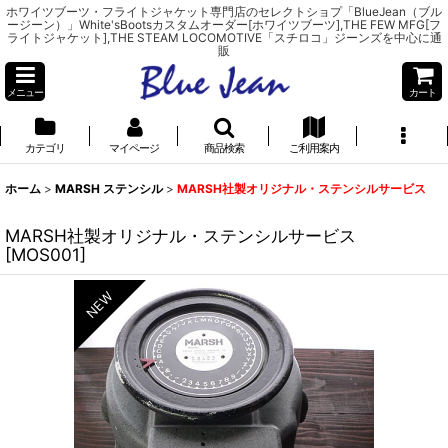
ホワイツブーツ・フライトジャケット専門店のセレクトショプ「BlueJean（ブル
ージーン）」White'sBootsカスタムオーダー[ホワイツブーツ],THE FEW MFG[フ
ライトジャケット],THE STEAM LOCOMOTIVE「スチロコ」ジーンズを中心に通
販
メニュー
カート
カテゴリ
マイページ
商品検索
ご利用案内
ホーム
>
MARSH ステンシル
>
MARSH社製オリジナル・ステンシルサービス
MARSH社製オリジナル・ステンシルサービス
[
MOS001
]