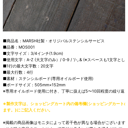
■商品名：MARSH社製・オリジバルステンシルサービス
■品番：MOS001
■文字サイズ：3/4インチ(1.9cm)
■使用文字：A-Z (大文字のみ）/ 0-9 / '/-,.& (※スペースも1文字と
■1行の最大文字数：20文字
■最大行数：4行
■素材：ステンシルボード(専用オイルボード使用)
■ボードサイズ：505mm×152mm
※専用オイルボード使用に付き、丁寧に扱えば5〜10回程度の繰り返
※製作文字は、ショッピングカート内の備考欄(ショッピングカート
ます。)にご記入ください。
※掲載の商品画像はモニタによって若干色が異なる場合がございます