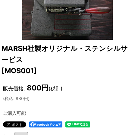
MARSH社製オリジナル・ステンシルサ
ービス
[
MOS001
]
800
円
販売価格
:
(税別)
(
税込
:
880
円
)
ご購入可能
Facebookでシェア