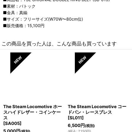
■素材：バトック
■金具：真鍮
■サイズ：フリーサイズ(W70W〜80cm位)
■販売価格：15,100円
この商品を買った人は、こんな商品も買っています
The Steam Locomotive ホー
The Steam Locomotive コー
スハイドレザー・コインケー
ドバン・レースブレス
ス
[
SL011
]
[
SA005
]
6,500
円
(税別)
5,000
円
(税別)
(
税込
:
7,150
円
)