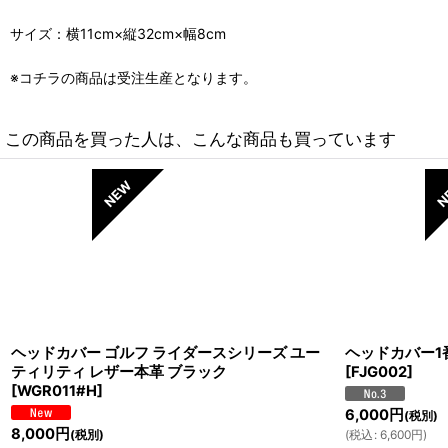
サイズ：横11cm×縦32cm×幅8cm
※コチラの商品は受注生産となります。
この商品を買った人は、こんな商品も買っています
ヘッドカバー ゴルフ ライダースシリーズ ユー
ヘッドカバー1
ティリティ レザー本革 ブラック
[
FJG002
]
[
WGR011#H
]
6,000
円
(税別)
8,000
円
(税別)
(
税込
:
6,600
円
)