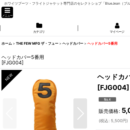
ホワイツブーツ・フライトジャケット専門店のセレクトショプ「BlueJean（ブルージーン
メニュー
カテゴリ
マイページ
ホーム
>
THE FEW MFG ザ・フュー
>
ヘッドカバー
>
ヘッドカバー5番用
ヘッドカバー5番用
[
FJG004
]
ヘッドカ
[
FJG004
]
5,
販売価格
:
(
税込
:
5,500
円
)