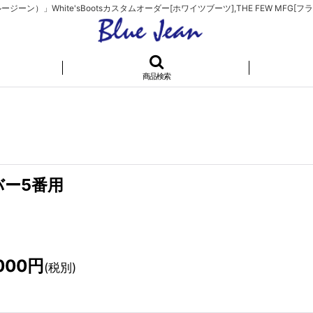
）」White'sBootsカスタムオーダー[ホワイツブーツ],THE FEW MFG[フラ
商品検索
バー5番用
000
円
(税別)