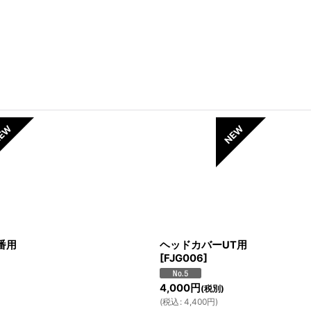
番用
ヘッドカバーUT用
[
FJG006
]
4,000
円
(税別)
(
税込
:
4,400
円
)